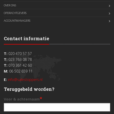
OVER ONS
OPDRACHTGEVERS
ACCOUNTMANAGERS
Contact informatie
T:
020 470 57 57
T:
023 763 08 78
T:
070 361 42 60
M:
06 502 659 11
E:
info@salestoppers.nl
Teruggebeld worden?
*
Voor & achternaam