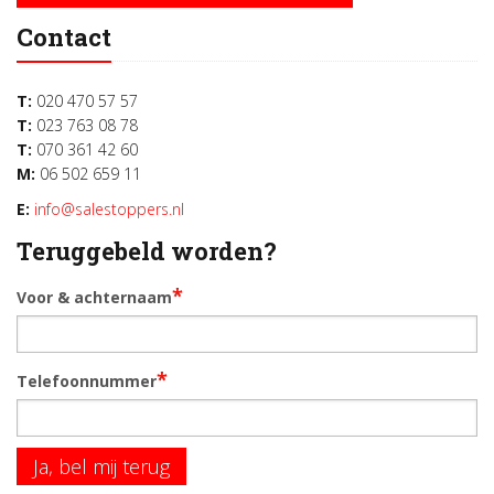
Contact
T:
020 470 57 57
T:
023 763 08 78
T:
070 361 42 60
M:
06 502 659 11
E:
info@salestoppers.nl
Teruggebeld worden?
*
Voor & achternaam
*
Telefoonnummer
Ja, bel mij terug