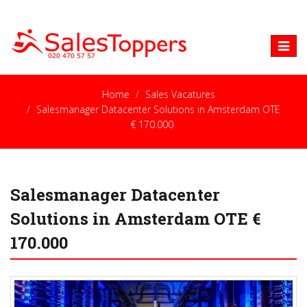
Toggle
naviga
Home
Sales Vacatures
Salesmanager Datacenter Solutions in Amsterdam OTE
€ 170.000
Salesmanager Datacenter
Solutions in Amsterdam OTE €
170.000