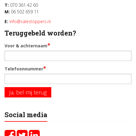
T:
070 361 42 60
M:
06 502 659 11
E:
info@salestoppers.nl
Teruggebeld worden?
*
Voor & achternaam
*
Telefoonnummer
Ja, bel mij terug
Social media