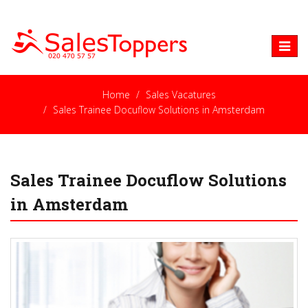
Toggle
naviga
Home
Sales Vacatures
Sales Trainee Docuflow Solutions in Amsterdam
Sales Trainee Docuflow Solutions
in Amsterdam