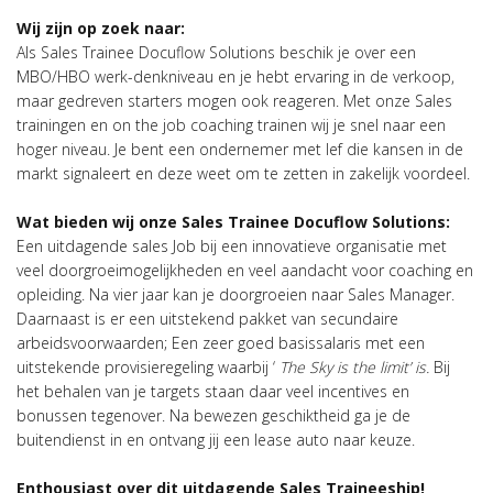
Wij zijn op zoek naar:
Als Sales Trainee Docuflow Solutions beschik je over een
MBO/HBO werk-denkniveau en je hebt ervaring in de verkoop,
maar gedreven starters mogen ook reageren. Met onze Sales
trainingen en on the job coaching trainen wij je snel naar een
hoger niveau. Je bent een ondernemer met lef die kansen in de
markt signaleert en deze weet om te zetten in zakelijk voordeel.
Wat bieden wij onze
Sales Trainee
Docuflow Solutions
:
Een uitdagende sales Job bij een innovatieve organisatie met
veel doorgroeimogelijkheden en veel aandacht voor coaching en
opleiding. Na vier jaar kan je doorgroeien naar Sales Manager.
Daarnaast is er een uitstekend pakket van secundaire
arbeidsvoorwaarden; Een zeer goed basissalaris met een
uitstekende provisieregeling waarbij ‘
The Sky is the limit’ is.
Bij
het behalen van je targets staan daar veel incentives en
bonussen tegenover. Na bewezen geschiktheid ga je de
buitendienst in en ontvang jij een lease auto naar keuze.
Enthousiast over dit uitdagende Sales Traineeship!