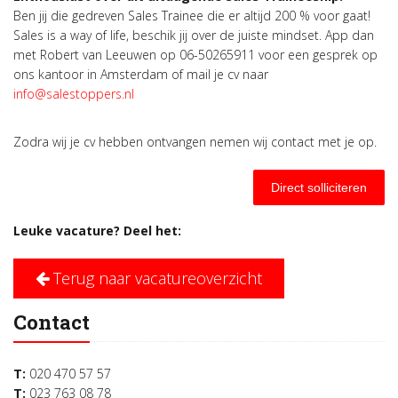
Ben jij die gedreven Sales Trainee die er altijd 200 % voor gaat!
Sales is a way of life, beschik jij over de juiste mindset. App dan
met Robert van Leeuwen op 06-50265911 voor een gesprek op
ons kantoor in Amsterdam of mail je cv naar
info@salestoppers.nl
Zodra wij je cv hebben ontvangen nemen wij contact met je op.
Direct solliciteren
Leuke vacature? Deel het:
Terug naar vacatureoverzicht
Contact
T:
020 470 57 57
T:
023 763 08 78