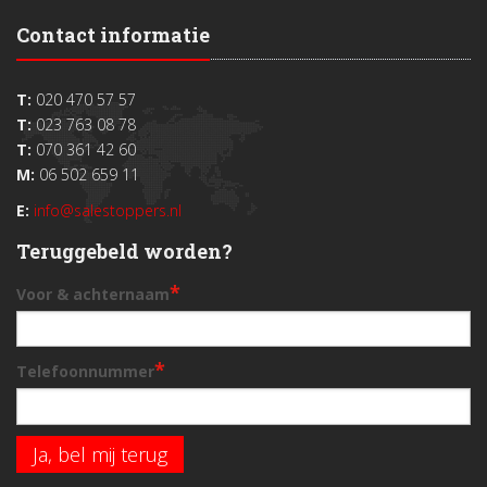
Contact informatie
T:
020 470 57 57
T:
023 763 08 78
T:
070 361 42 60
M:
06 502 659 11
E:
info@salestoppers.nl
Teruggebeld worden?
*
Voor & achternaam
*
Telefoonnummer
Ja, bel mij terug