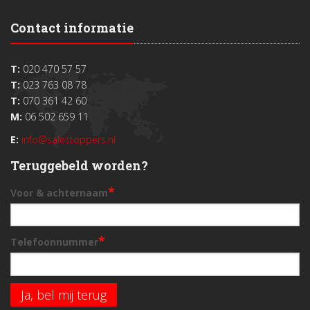
Contact informatie
T:
020 470 57 57
T:
023 763 08 78
T:
070 361 42 60
M:
06 502 659 11
E:
info@salestoppers.nl
Teruggebeld worden?
*
Voor & achternaam
*
Telefoonnummer
Ja, bel mij terug