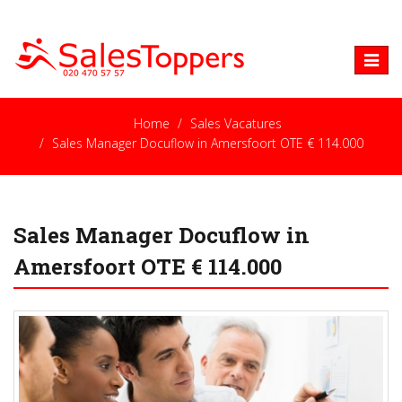
Toggle
naviga
Home
Sales Vacatures
Sales Manager Docuflow in Amersfoort OTE € 114.000
Sales Manager Docuflow in
Amersfoort OTE € 114.000