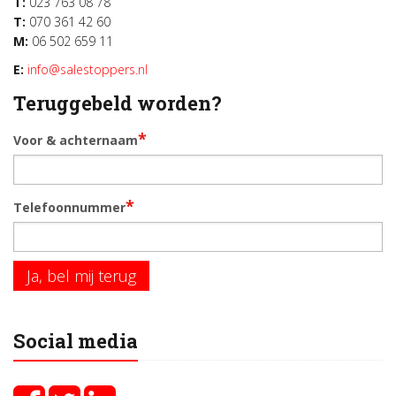
T:
023 763 08 78
T:
070 361 42 60
M:
06 502 659 11
E:
info@salestoppers.nl
Teruggebeld worden?
*
Voor & achternaam
*
Telefoonnummer
Ja, bel mij terug
Social media