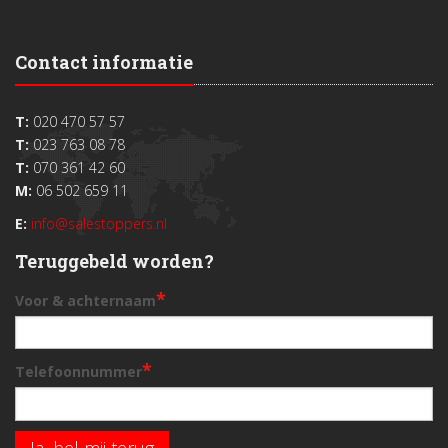
Contact informatie
T:
020 470 57 57
T:
023 763 08 78
T:
070 361 42 60
M:
06 502 659 11
E:
info@salestoppers.nl
Teruggebeld worden?
*
Voor & achternaam
*
Telefoonnummer
Ja, bel mij terug