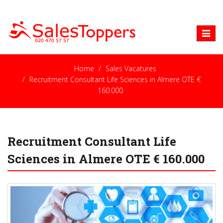
Toggle
naviga
Home
Sales Vacatures
Recruitment Consultant Life Sciences in Almere OTE €
160.000
Recruitment Consultant Life
Sciences in Almere OTE € 160.000