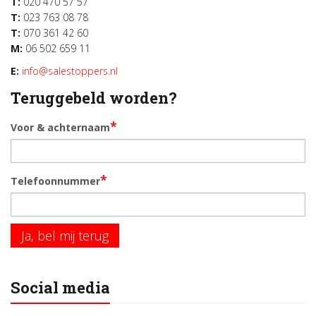
T:
020 470 57 57
T:
023 763 08 78
T:
070 361 42 60
M:
06 502 659 11
E:
info@salestoppers.nl
Teruggebeld worden?
*
Voor & achternaam
*
Telefoonnummer
Ja, bel mij terug
Social media