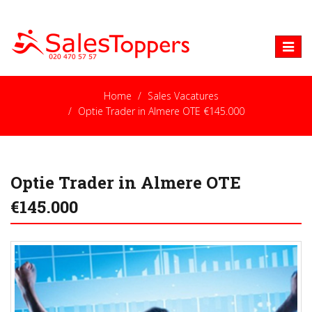
Toggle
naviga
Home
Sales Vacatures
Optie Trader in Almere OTE €145.000
Optie Trader in Almere OTE
€145.000