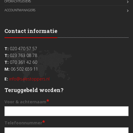
OPDRACHTGEVERS
ACCOUNTMANAGERS
Contact informatie
T:
020 470 57 57
T:
023 763 08 78
T:
070 361 42 60
M:
06 502 659 11
E:
info@salestoppers.nl
Teruggebeld worden?
*
Voor & achternaam
*
Telefoonnummer