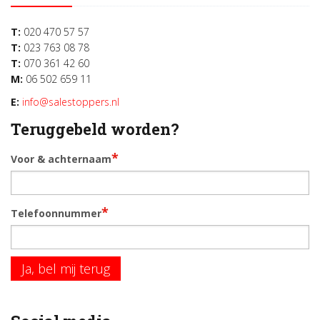
T:
020 470 57 57
T:
023 763 08 78
T:
070 361 42 60
M:
06 502 659 11
E:
info@salestoppers.nl
Teruggebeld worden?
*
Voor & achternaam
*
Telefoonnummer
Ja, bel mij terug