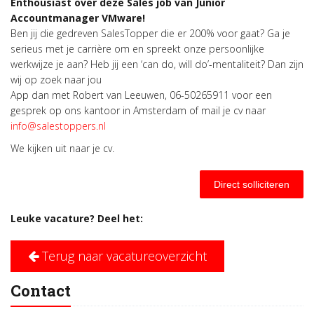
Enthousiast over deze Sales job van
Junior
Accountmanager VMware
!
Ben jij die gedreven SalesTopper die er 200% voor gaat? Ga je
serieus met je carrière om en spreekt onze persoonlijke
werkwijze je aan? Heb jij een ‘can do, will do’-mentaliteit? Dan zijn
wij op zoek naar jou
App dan met Robert van Leeuwen, 06-50265911 voor een
gesprek op ons kantoor in Amsterdam of mail je cv naar
info@salestoppers.nl
We kijken uit naar je cv.
Direct solliciteren
Leuke vacature? Deel het:
Terug naar vacatureoverzicht
Contact