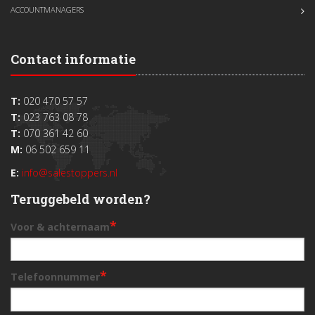
ACCOUNTMANAGERS
Contact informatie
T:
020 470 57 57
T:
023 763 08 78
T:
070 361 42 60
M:
06 502 659 11
E:
info@salestoppers.nl
Teruggebeld worden?
*
Voor & achternaam
*
Telefoonnummer