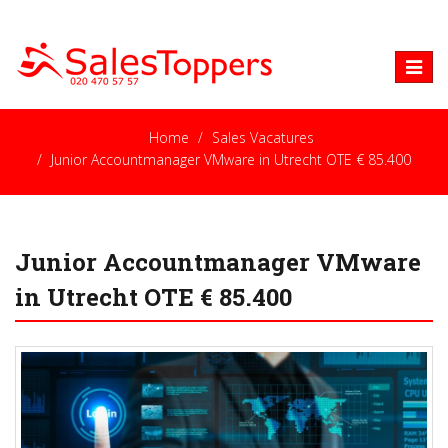
Toggle
naviga
Home
Sales Vacatures
Junior Accountmanager VMware in Utrecht OTE € 85.400
Junior Accountmanager VMware
in Utrecht OTE € 85.400