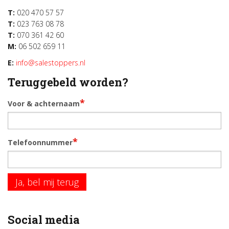
T:
020 470 57 57
T:
023 763 08 78
T:
070 361 42 60
M:
06 502 659 11
E:
info@salestoppers.nl
Teruggebeld worden?
*
Voor & achternaam
*
Telefoonnummer
Ja, bel mij terug
Social media