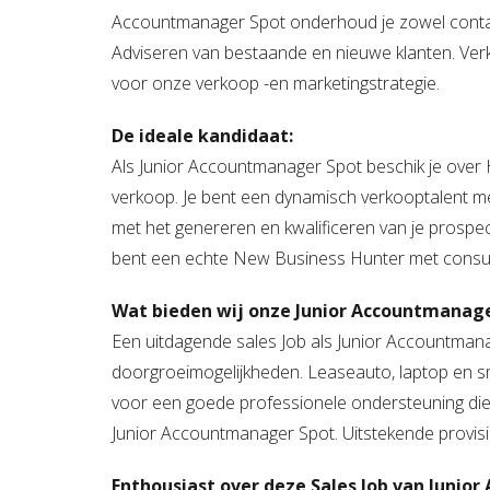
Accountmanager Spot onderhoud je zowel contact
Adviseren van bestaande en nieuwe klanten. Ver
voor onze verkoop -en marketingstrategie.
De ideale kandidaat:
Als Junior Accountmanager Spot beschik je over 
verkoop. Je bent een dynamisch verkooptalent m
met het genereren en kwalificeren van je prospect
bent een echte New Business Hunter met consultat
Wat bieden wij onze Junior Accountmanag
Een uitdagende sales Job als Junior Accountmanag
doorgroeimogelijkheden. Leaseauto, laptop en s
voor een goede professionele ondersteuning die e
Junior Accountmanager Spot. Uitstekende provisi
Enthousiast over deze Sales Job van
Junior