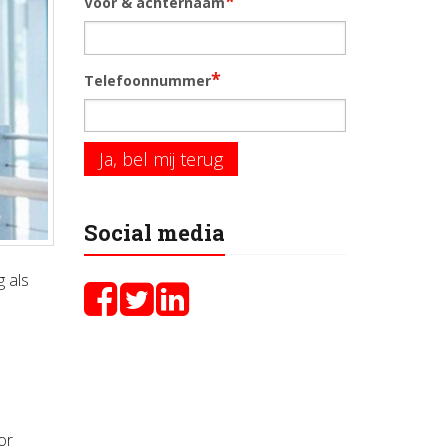
*
Voor & achternaam
*
Telefoonnummer
Ja, bel mij terug
Social media
g als
or