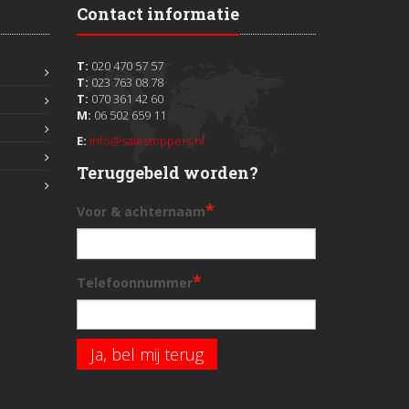
Contact informatie
T:
020 470 57 57
T:
023 763 08 78
T:
070 361 42 60
M:
06 502 659 11
E:
info@salestoppers.nl
Teruggebeld worden?
*
Voor & achternaam
*
Telefoonnummer
Ja, bel mij terug