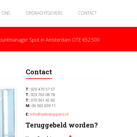
 ONS
OPDRACHTGEVERS
CONTACT
countmanager Spot in Amsterdam OTE €62.500
Contact
T:
020 470 57 57
T:
023 763 08 78
T:
070 361 42 60
M:
06 502 659 11
E:
info@salestoppers.nl
Teruggebeld worden?