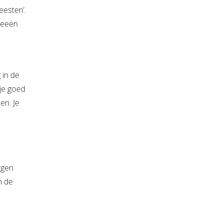
eesten’.
deeën
 in de
je goed
en. Je
rgen
n de