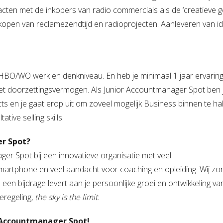
en met de inkopers van radio commercials als de ‘creatieve g
kopen van reclamezendtijd en radioprojecten. Aanleveren van i
HBO/WO werk en denkniveau. En heb je minimaal 1 jaar ervaring
et doorzettingsvermogen. Als Junior Accountmanager Spot ben 
s en je gaat erop uit om zoveel mogelijk Business binnen te hal
ive selling skills.
er Spot?
er Spot bij een innovatieve organisatie met veel
martphone en veel aandacht voor coaching en opleiding. Wij zo
en bijdrage levert aan je persoonlijke groei en ontwikkeling va
eregeling,
the sky is the limit.
 Accountmanager
Spot
!