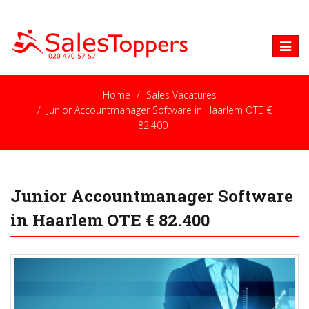
Toggle
naviga
Home
Sales Vacatures
Junior Accountmanager Software in Haarlem OTE €
82.400
Junior Accountmanager Software
in Haarlem OTE € 82.400