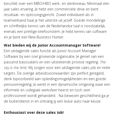
beschikt over een MBO/HBO werk- en denkniveau. Minimaal één
jaar sales ervaring. Je hebt een commerciële drive en bent
resultaat- en oplossingsgericht. Zowel individueel als in
teamverband haal je het uiterste uit jezelf. Goede mondelinge
en schriftelijke kennis van de Nederlandse taal is noodzakelijk,
evenals een prettige telefoonstem. Je hebt kennis van software
en je bent een New Business Hunter.
Wat bieden wij de Junior Accountmanager Software!
Een uitdagende sales functie als Junior Account Manager
Software bij een snel groeiende organisatie. Je geniet van een
passend basissalaris en een uitstekende provisie regeling.
The
sky is the limit
. Wij zorgen voor een uitdagende sales job en reële
targets. De overige arbeidsvoorwaarden zijn perfect geregeld,
denk bijvoorbeeld aan opleidingsmogelijkheden en een goede
pensioenregeling. Je werkt in een dynamische omgeving waar een
informele en collegiale werksfeer heerst en toch zeer
professioneel wordt gehandeld. . Na bewezen geschiktheid ga je
de buitendienst in en ontvang jij een lease auto naar keuze.
Enthousiast over deze sales Job!