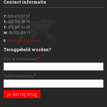
Contact informatie
T:
020 470 57 57
T:
023 763 08 78
T:
070 361 42 60
M:
06 502 659 11
E:
info@salestoppers.nl
Teruggebeld worden?
*
Voor & achternaam
*
Telefoonnummer
Ja, bel mij terug