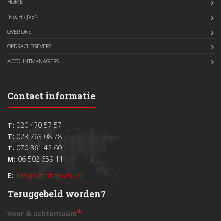
HOME
INSCHRIJVEN
OVER ONS
OPDRACHTGEVERS
ACCOUNTMANAGERS
Contact informatie
T:
020 470 57 57
T:
023 763 08 78
T:
070 361 42 60
M:
06 502 659 11
E:
info@salestoppers.nl
Teruggebeld worden?
*
Voor & achternaam