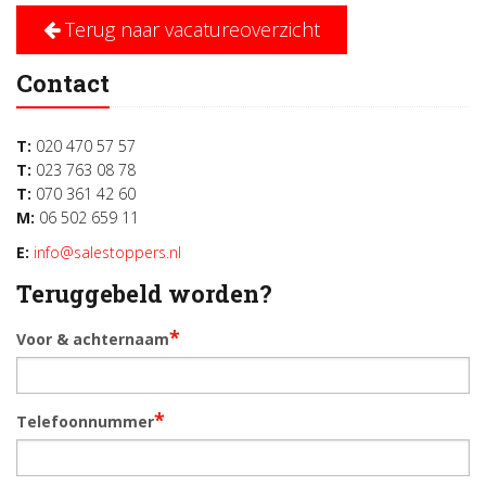
Terug naar vacatureoverzicht
Contact
T:
020 470 57 57
T:
023 763 08 78
T:
070 361 42 60
M:
06 502 659 11
E:
info@salestoppers.nl
Teruggebeld worden?
*
Voor & achternaam
*
Telefoonnummer