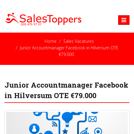
Toggle
naviga
Home
Sales Vacatures
Junior Accountmanager Facebook in Hilversum OTE
€79.000
Junior Accountmanager Facebook
in Hilversum OTE €79.000