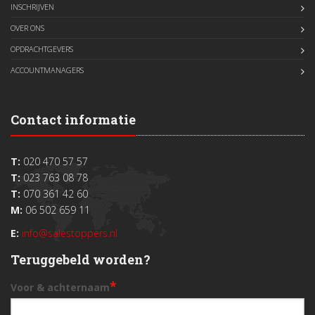
INSCHRIJVEN
OVER ONS
OPDRACHTGEVERS
ACCOUNTMANAGERS
Contact informatie
T:
020 470 57 57
T:
023 763 08 78
T:
070 361 42 60
M:
06 502 659 11
E:
info@salestoppers.nl
Teruggebeld worden?
*
Voor & achternaam