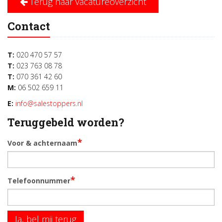
Terug naar vacatureoverzicht
Contact
T:
020 470 57 57
T:
023 763 08 78
T:
070 361 42 60
M:
06 502 659 11
E:
info@salestoppers.nl
Teruggebeld worden?
*
Voor & achternaam
*
Telefoonnummer
Ja, bel mij terug