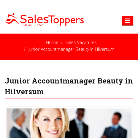
Toggle
naviga
Home
Sales Vacatures
Junior Accountmanager Beauty in Hilversum
Junior Accountmanager Beauty in
Hilversum