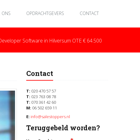
 ONS
OPDRACHTGEVERS
CONTACT
Developer Software in Hilversum OTE € 64.500
Contact
T:
020 470 57 57
T:
023 763 08 78
T:
070 361 42 60
M:
06 502 659 11
E:
info@salestoppers.nl
Teruggebeld worden?