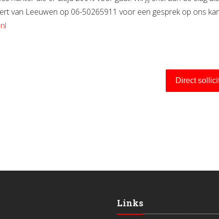
ert van Leeuwen op 06-50265911 voor een gesprek op ons kan
nl
Direct sollic
Links