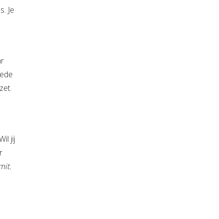
. Je
ar
oede
zet.
l jij
r
mit.