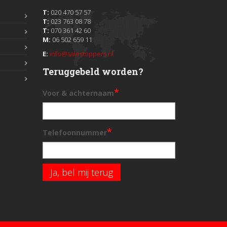
T:
020 470 57 57
T:
023 763 08 78
T:
070 361 42 60
M:
06 502 659 11
E:
info@salestoppers.nl
Teruggebeld worden?
*
Voor & achternaam
*
Telefoonnummer
Ja, bel mij terug