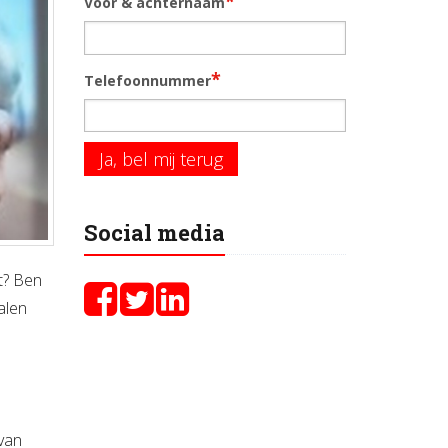
*
Voor & achternaam
*
Telefoonnummer
Ja, bel mij terug
Social media
t? Ben
alen
 van