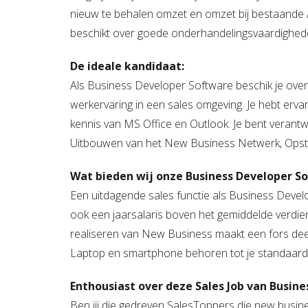
nieuw te behalen omzet en omzet bij bestaande A
beschikt over goede onderhandelingsvaardigheden 
De ideale kandidaat:
Als Business Developer Software beschik je over
werkervaring in een sales omgeving. Je hebt er
kennis van MS Office en Outlook. Je bent verantw
Uitbouwen van het New Business Netwerk, Opstel
Wat bieden wij onze Business Developer S
Een uitdagende sales functie als Business Devel
ook een jaarsalaris boven het gemiddelde verd
realiseren van New Business maakt een fors deel u
Laptop en smartphone behoren tot je standaardu
Enthousiast over deze Sales Job van Busin
Ben jij die gedreven SalesToppers die new business