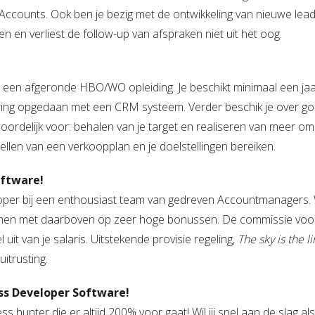
ccounts. Ook ben je bezig met de ontwikkeling van nieuwe leads
en verliest de follow-up van afspraken niet uit het oog.
 een afgeronde HBO/WO opleiding. Je beschikt minimaal een ja
varing opgedaan met een CRM systeem. Verder beschik je over g
oordelijk voor: behalen van je target en realiseren van meer om
len van een verkoopplan en je doelstellingen bereiken.
oftware!
oper bij een enthousiast team van gedreven Accountmanagers. Wi
ienen met daarboven op zeer hoge bonussen. De commissie voo
it van je salaris. Uitstekende provisie regeling,
The sky is the li
itrusting.
ess Developer Software!
 hunter die er altijd 200% voor gaat! Wil jij snel aan de slag als