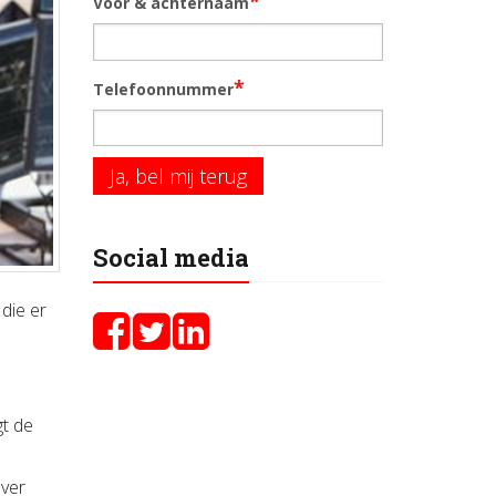
*
Voor & achternaam
*
Telefoonnummer
Ja, bel mij terug
Social media
die er
gt de
over