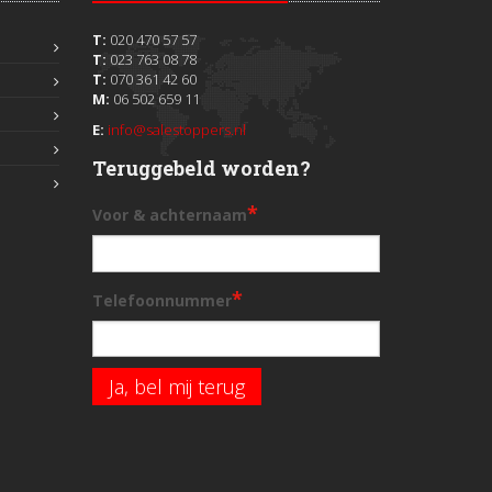
T:
020 470 57 57
T:
023 763 08 78
T:
070 361 42 60
M:
06 502 659 11
E:
info@salestoppers.nl
Teruggebeld worden?
*
Voor & achternaam
*
Telefoonnummer
Ja, bel mij terug