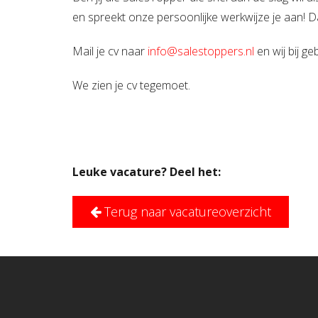
en spreekt onze persoonlijke werkwijze je aan! Da
Mail je cv naar
info@salestoppers.nl
en wij bij g
We zien je cv tegemoet.
Leuke vacature? Deel het:
Terug naar vacatureoverzicht