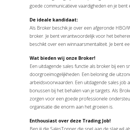
goede communicatieve vaardigheden en je bent ee
De ideale kandidaat:
Als Broker beschik je over een afgeronde HBO/WO-
broker. Je bent verantwoordelijk voor het behere
beschikt over een winnaarsmentaliteit. Je bent e
Wat bieden wij onze Broker!
Een uitdagende sales functie als broker bij een s
doorgroeimogelijkheden. Een beloning die uitzond
arbeidsvoorwaarden. Een uitdagende sales job 
bonussen bij het behalen van je targets. Als Broke
zorgen voor een goede professionele ondersteunin
organisatie die enorm aan het groeien is.
Enthousiast over deze Trading Job!
Ben jij die SalesTopper die snel aan de slag wil a