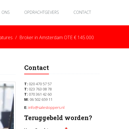
 ONS
OPDRACHTGEVERS
CONTACT
atures
Broker in Amsterdam OTE € 145.000
Contact
T:
020 470 57 57
T:
023 763 08 78
T:
070 361 42 60
M:
06 502 659 11
E:
info@salestoppers.nl
Teruggebeld worden?