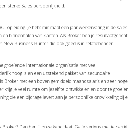
n sterke Sales persoonlijkheid.
 opleiding. Je hebt minimaal een jaar werkervaring in de sales 
n en binnenhalen van klanten. Als Broker ben je resultaatgericht
en New Business Hunter die ook goed is in relatiebeheer.
nelgroeiende Internationale organisatie met veel
erlijk hoog is en een uitstekend pakket van secundaire
als Broker met een boven gemiddeld maandsalaris en zeer hoge
r krijg je veel ruimte om jezelf te ontwikkelen en door te groeien
g die een bijdrage levert aan je persoonlijke ontwikkeling bij 
ls Broker? Dan ben jij onze kandidaat! Ga je serieus met je carri