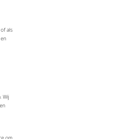
of als
 en
. Wij
een
ère om