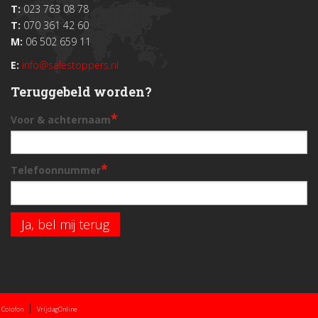
T:
023 763 08 78
T:
070 361 42 60
M:
06 502 659 11
E:
info@salestoppers.nl
Teruggebeld worden?
*
Voor & achternaam
*
Telefoonnummer
Ja, bel mij terug
|
Colofon
VrijdagOnline