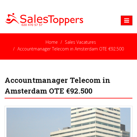
Toggle
naviga
Home
Sales Vacatures
Accountmanager Telecom in Amsterdam OTE €92.500
Accountmanager Telecom in
Amsterdam OTE €92.500