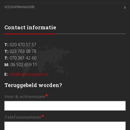
ACCOUNTMANAGERS
Contact informatie
T:
020 470 57 57
T:
023 763 08 78
T:
070 361 42 60
M:
06 502 659 11
E:
info@salestoppers.nl
Teruggebeld worden?
*
Voor & achternaam
*
Telefoonnummer