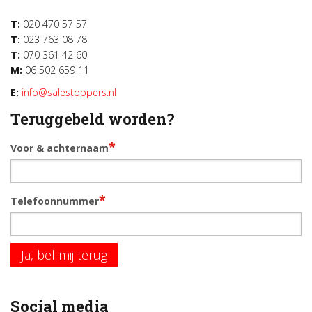
T:
020 470 57 57
T:
023 763 08 78
T:
070 361 42 60
M:
06 502 659 11
E:
info@salestoppers.nl
Teruggebeld worden?
*
Voor & achternaam
*
Telefoonnummer
Ja, bel mij terug
Social media