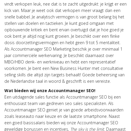
vindt verkopen leuk, nee dat is te zacht uitgedrukt: je krijgt er een
kick van. Maar je weet ook dat verkopen meer vraagt dan een
snelle babbel. Je analytisch vermogen is van groot belang bij het
stellen van doelen en tactieken. Je kunt goed omgaan met
opbouwende kritiek en bent ervan overtuigd dat je hoe goed je
ook bent je altijd nog kunt groeien. Je beschikt over een flinke
dosis doorzettingsvermogen en hebt geen 9 tot 5 mentaliteit.
Als Accountmanager SEO Marketing beschik je over minimaal 1
jaar commerciële werkervaring. Je beschikt daarnaast over
MBO/HBO denk- en werkniveau en hebt een representatief
voorkomen. Je bent een New Business Hunter met consultative
selling skills die altijd zijn targets behaalt! Goede beheersing van
de Nederlandse taal in woord & geschrift is een vereiste.
Wat bieden wij onze Accountmanager SEO!
Een uitdagende sales functie als Accountmanager SEO bij een
enthousiast team van gedreven seo sales specialisten. Als
Accountmanager SEO geniet je van goede arbeidsvoorwaarden
zoals leaseauto naar keuze en de laatste smartphone. Naast
een goed basissalaris bieden wij onze Accountmanager SEO
geweldige bonussen en incentives,
The sky is the limit
. Daarnaast