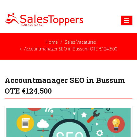
Toggle
naviga
Home
Sales Vacatures
Accountmanager SEO in Bussum OTE €124.500
Accountmanager SEO in Bussum
OTE €124.500