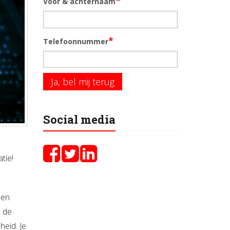
*
Voor & achternaam
*
Telefoonnummer
Ja, bel mij terug
Social media
tie!
 en
e de
nheid.
Je