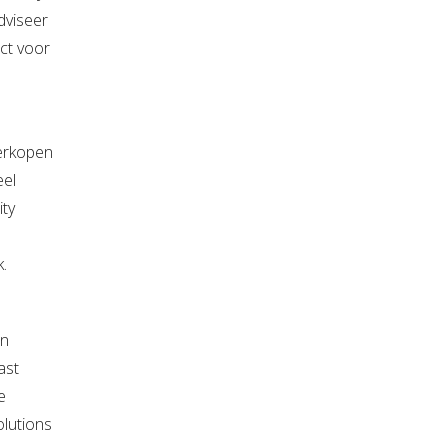
dviseer
ct voor
verkopen
eel
ty
.
an
ast
e
lutions