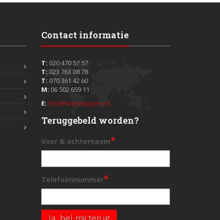
Contact informatie
T:
020 470 57 57
T:
023 763 08 78
T:
070 361 42 60
M:
06 502 659 11
E:
info@salestoppers.nl
Teruggebeld worden?
*
Voor & achternaam
*
Telefoonnummer
Ja, bel mij terug