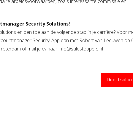
ndaire arbeidsvoorwaarden, zoals interessante commissie en
ntmanager Security Solutions!
olutions en ben toe aan de volgende stap in je carrière?
Voor m
ccountmanager Security! App dan
met Robert van Leeuwen op 
sterdam of mail je cv naar info@salestoppers.nl
Direct sollic