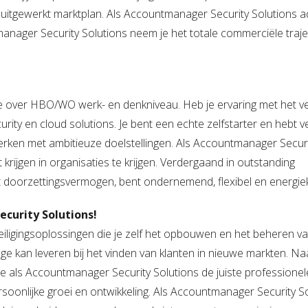
 uitgewerkt marktplan.
Als Accountmanager Security Solutions a
anager Security Solutions neem je het totale commerciële traje
 je over HBO/WO werk- en denkniveau.
Heb je ervaring met het 
urity en cloud solutions.
Je bent een echte zelfstarter en hebt v
rken met ambitieuze doelstellingen.
Als Accountmanager Securi
 krijgen in organisaties te krijgen.
Verdergaand in outstanding
t doorzettingsvermogen, bent ondernemend, flexibel en energiek
curity Solutions!
iligingsoplossingen die je zelf het opbouwen en het beheren v
ge kan leveren bij het vinden van klanten in nieuwe markten.
Na
e als Accountmanager Security Solutions de juiste professionel
ersoonlijke groei en ontwikkeling.
Als Accountmanager Security So