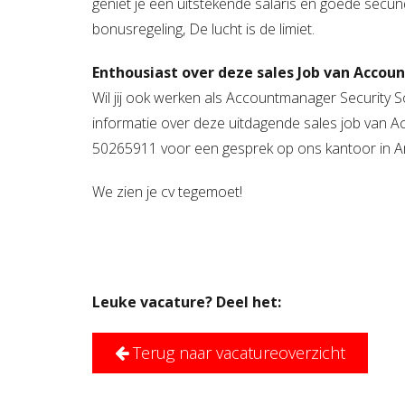
geniet je een uitstekende salaris en goede secu
bonusregeling, De lucht is de limiet.
Enthousiast over deze sales Job van Accou
Wil jij ook werken als Accountmanager Security S
informatie over deze uitdagende sales job
van A
50265911 voor een gesprek op ons kantoor in Am
We zien je cv tegemoet!
Leuke vacature? Deel het:
Terug naar vacatureoverzicht