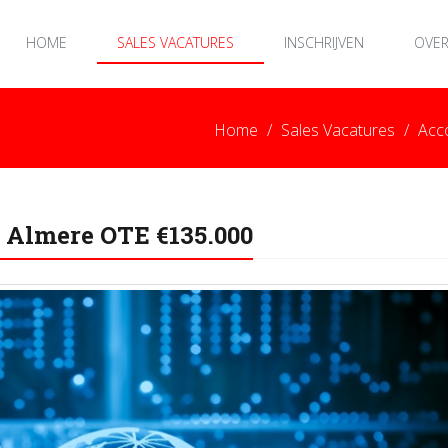
HOME
SALES VACATURES
INSCHRIJVEN
OVER
Home
Sales Vacatures
Acc
 Almere OTE €135.000