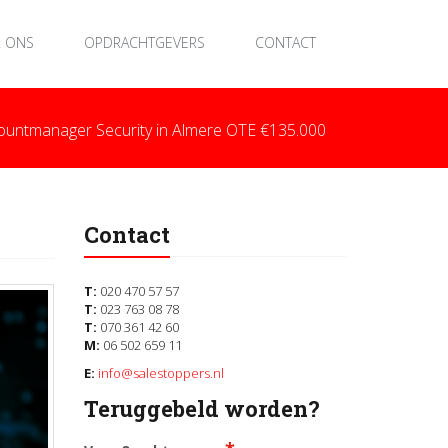
 ONS
OPDRACHTGEVERS
CONTACT
ountmanager Security in Almere OTE €135.000
Contact
T:
020 470 57 57
T:
023 763 08 78
T:
070 361 42 60
M:
06 502 659 11
E:
info@salestoppers.nl
Teruggebeld worden?