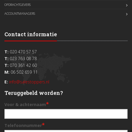
OPDRACHTGEVERS
ACCOUNTMANAGERS
Contact informatie
T:
020 470 57 57
T:
023 763 08 78
T:
070 361 42 60
M:
06 502 659 11
E:
info@salestoppers.nl
Teruggebeld worden?
*
Voor & achternaam
*
Telefoonnummer