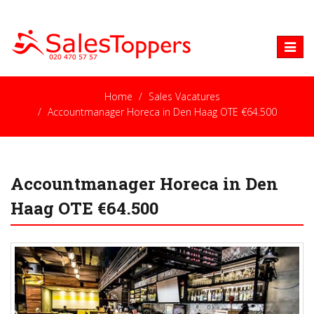
Toggle
naviga
Home
Sales Vacatures
Accountmanager Horeca in Den Haag OTE €64.500
Accountmanager Horeca in Den
Haag OTE €64.500