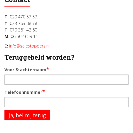
T:
020 470 57 57
T:
023 763 08 78
T:
070 361 42 60
M:
06 502 659 11
E:
info@salestoppers.nl
Teruggebeld worden?
*
Voor & achternaam
*
Telefoonnummer
Ja, bel mij terug