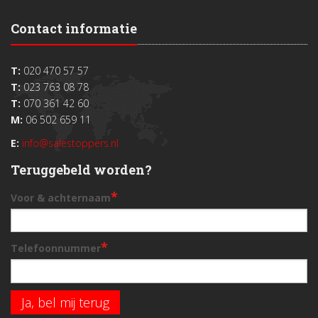
Contact informatie
T:
020 470 57 57
T:
023 763 08 78
T:
070 361 42 60
M:
06 502 659 11
E:
info@salestoppers.nl
Teruggebeld worden?
*
Voor & achternaam
*
Telefoonnummer
Ja, bel mij terug