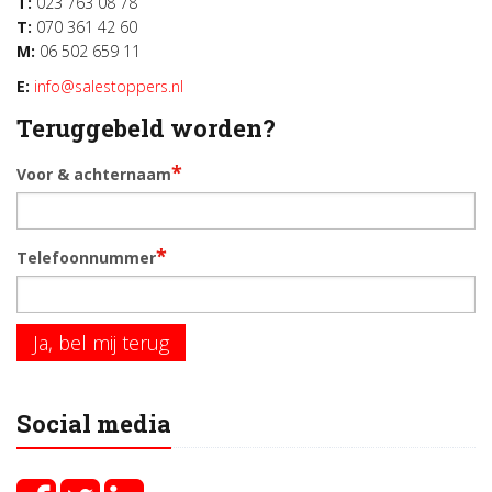
T:
023 763 08 78
T:
070 361 42 60
M:
06 502 659 11
E:
info@salestoppers.nl
Teruggebeld worden?
*
Voor & achternaam
*
Telefoonnummer
Ja, bel mij terug
Social media