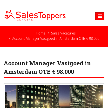
Toggle
naviga
Home
Sales Vacatures
Account Manager Vastgoed in Amsterdam OTE € 98.000
Account Manager Vastgoed in
Amsterdam OTE € 98.000