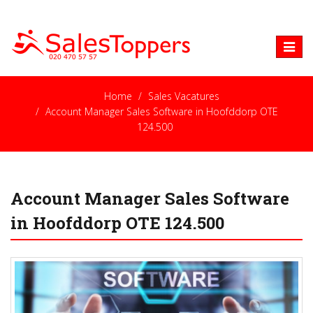
Toggle
naviga
Home
Sales Vacatures
Account Manager Sales Software in Hoofddorp OTE
124.500
Account Manager Sales Software
in Hoofddorp OTE 124.500