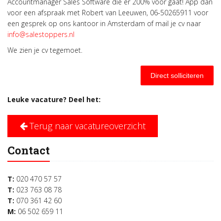
Accountmanager Sales Software die er 200% voor gaat! App dan
voor een afspraak met Robert van Leeuwen, 06-50265911 voor
een gesprek op ons kantoor in Amsterdam of mail je cv naar
info@salestoppers.nl
We zien je cv tegemoet.
Direct solliciteren
Leuke vacature? Deel het:
Terug naar vacatureoverzicht
Contact
T:
020 470 57 57
T:
023 763 08 78
T:
070 361 42 60
M:
06 502 659 11