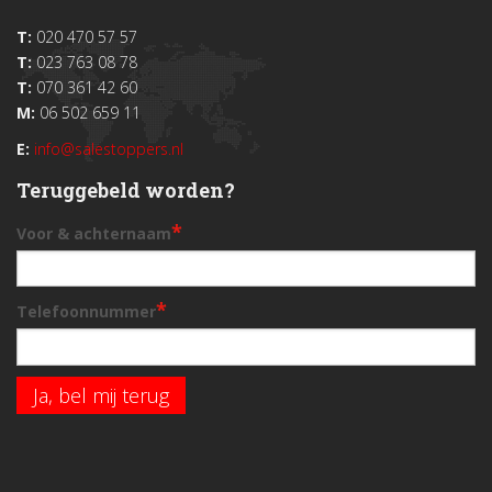
T:
020 470 57 57
T:
023 763 08 78
T:
070 361 42 60
M:
06 502 659 11
E:
info@salestoppers.nl
Teruggebeld worden?
*
Voor & achternaam
*
Telefoonnummer
Ja, bel mij terug