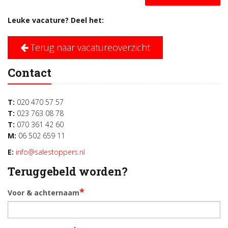
Leuke vacature? Deel het:
Terug naar vacatureoverzicht
Contact
T:
020 470 57 57
T:
023 763 08 78
T:
070 361 42 60
M:
06 502 659 11
E:
info@salestoppers.nl
Teruggebeld worden?
*
Voor & achternaam