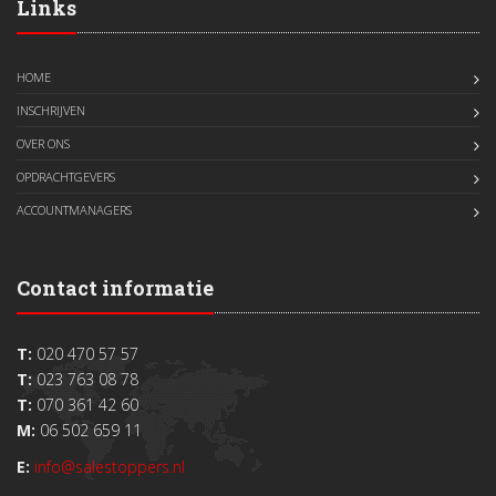
Links
HOME
INSCHRIJVEN
OVER ONS
OPDRACHTGEVERS
ACCOUNTMANAGERS
Contact informatie
T:
020 470 57 57
T:
023 763 08 78
T:
070 361 42 60
M:
06 502 659 11
E:
info@salestoppers.nl