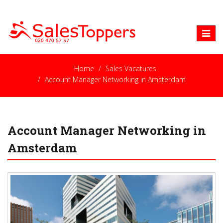
Toggle
naviga
Home
Sales Vacatures
Account Manager Networking in Amsterdam
Account Manager Networking in
Amsterdam