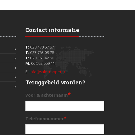
Contact informatie
T:
020 470 57 57
T:
023 763 08 78
T:
070 361 42 60
M:
06 502 659 11
E:
info@salestoppers.nl
Teruggebeld worden?
*
Voor & achternaam
*
Telefoonnummer