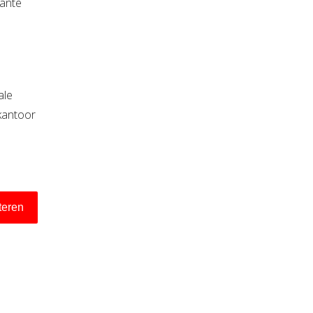
sante
ale
kantoor
iteren