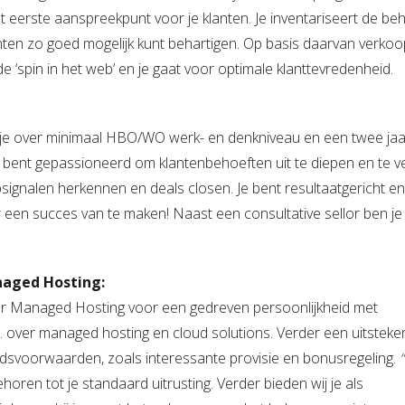
eerste aanspreekpunt voor je klanten. Je inventariseert de be
ten zo goed mogelijk kunt behartigen. Op basis daarvan verkoo
de ‘spin in het web’ en je gaat voor optimale klanttevredenheid.
je over minimaal HBO/WO werk- en denkniveau en een twee jaa
e bent gepassioneerd om klantenbehoeften uit te diepen en te v
signalen herkennen en deals closen. Je bent resultaatgericht e
r een succes van te maken! Naast een consultative sellor ben je
naged Hosting:
er Managed Hosting voor een gedreven persoonlijkheid met
.a. over managed hosting en cloud solutions. Verder een uitsteke
dsvoorwaarden, zoals interessante provisie en bonusregeling.
ren tot je standaard uitrusting. Verder bieden wij je als