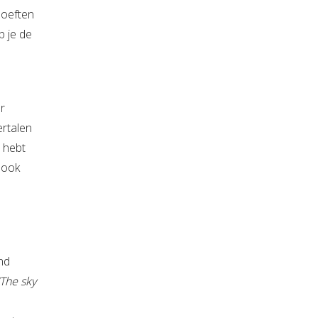
hoeften
p je de
r
ertalen
n hebt
 ook
nd
“The sky