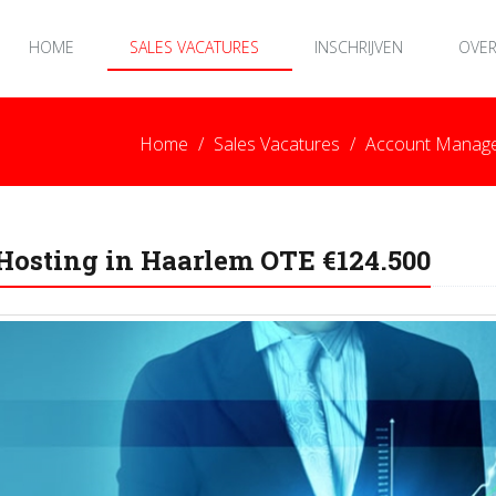
HOME
SALES VACATURES
INSCHRIJVEN
OVER
Home
Sales Vacatures
Account Manage
osting in Haarlem OTE €124.500