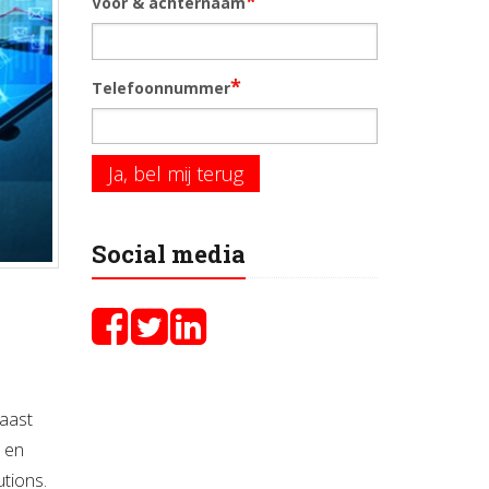
*
Voor & achternaam
*
Telefoonnummer
Ja, bel mij terug
Social media
d
aast
e en
tions.