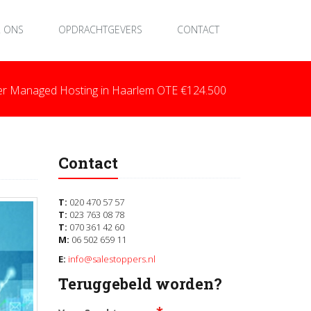
 ONS
OPDRACHTGEVERS
CONTACT
r Managed Hosting in Haarlem OTE €124.500
Contact
T:
020 470 57 57
T:
023 763 08 78
T:
070 361 42 60
M:
06 502 659 11
E:
info@salestoppers.nl
Teruggebeld worden?