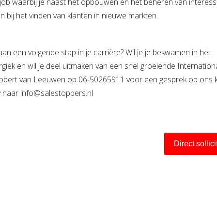
ob waarbij je naast het opbouwen en het beheren van interes
en bij het vinden van klanten in nieuwe markten.
 aan een volgende stap in je carrière? Wil je je bekwamen in het
giek en wil je deel uitmaken van een snel groeiende Internation
p Robert van Leeuwen op 06-50265911 voor een gesprek op ons 
v naar info@salestoppers.nl
Direct sollic